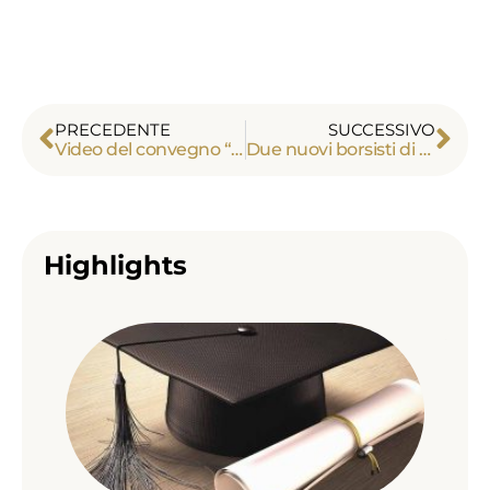
PRECEDENTE
SUCCESSIVO
Video del convegno “Visioni in matematica: da Grothendieck ai giorni nostri”
Due nuovi borsisti di dottorato in teoria dei topoi
Highlights
Alex
Tou
term
suo
Appro