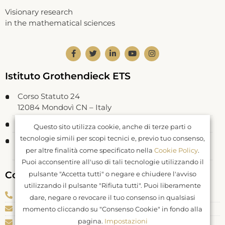
Visionary research
in the mathematical sciences
Istituto Grothendieck ETS
Corso Statuto 24
12084 Mondovì CN – Italy
Codice Fiscale: 93062550046
Questo sito utilizza cookie, anche di terze parti o
tecnologie simili per scopi tecnici e, previo tuo consenso,
Registrato al RUNTS rep. n. 26177
per altre finalità come specificato nella
Cookie Policy
.
DDR Piemonte n. 577 del 04.04.2022
Puoi acconsentire all'uso di tali tecnologie utilizzando il
Contatti
pulsante "Accetta tutti" o negare e chiudere l'avviso
utilizzando il pulsante "Rifiuta tutti". Puoi liberamente
Telefono: +39 0174 082040
dare, negare o revocare il tuo consenso in qualsiasi
E-mail: info@igrothendieck.org
momento cliccando su "Consenso Cookie" in fondo alla
pagina.
Impostazioni
PEC: igrothendieck@pec.it