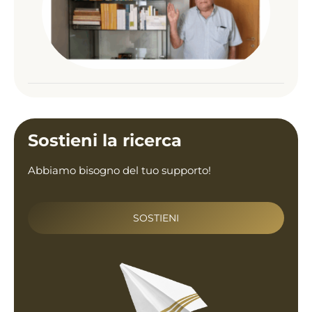
da p
Fer
Zal
Appro
Sostieni la ricerca
Abbiamo bisogno del tuo supporto!
SOSTIENI