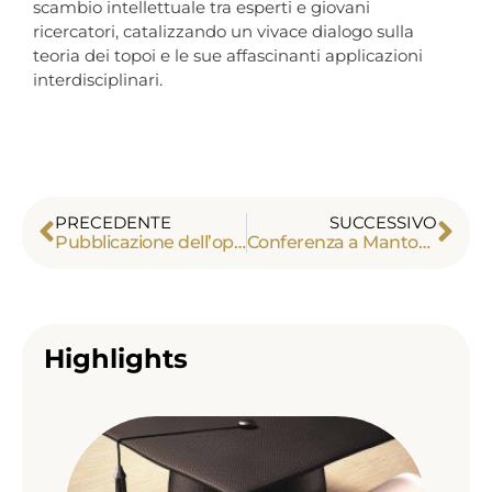
scambio intellettuale tra esperti e giovani
ricercatori, catalizzando un vivace dialogo sulla
teoria dei topoi e le sue affascinanti applicazioni
interdisciplinari.
PRECEDENTE
SUCCESSIVO
Pubblicazione dell’opera “Les Années cachées”
Conferenza a MantovaScienza
Highlights
Alex
Tou
term
suo