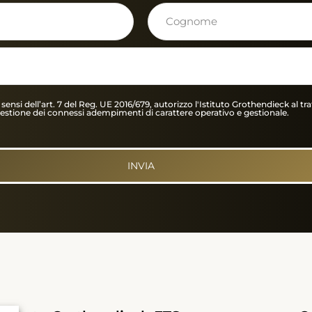
ll’art. 7 del Reg. UE 2016/679, autorizzo l'Istituto Grothendieck al trat
gestione dei connessi adempimenti di carattere operativo e gestionale.
INVIA