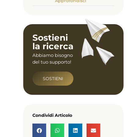
Approfondisci
Sostieni
la ricerca
Abbiamo bisogno
del tuo supporto!
SOSTIENI
Condividi Articolo