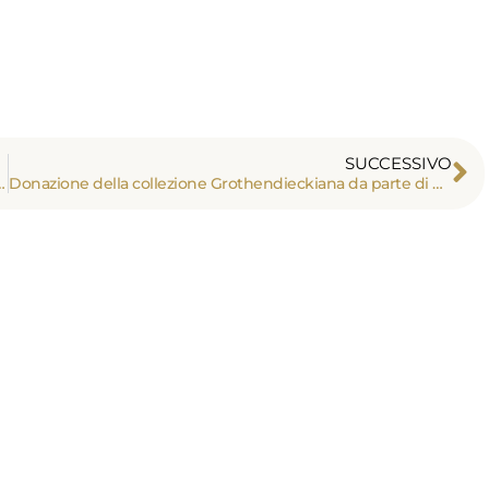
SUCCESSIVO
o Breakthrough per la matematica
Donazione della collezione Grothendieckiana da parte di Fernando Zalamea