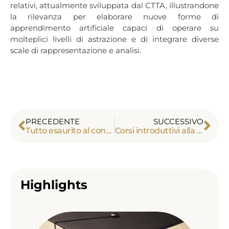
relativi, attualmente sviluppata dal CTTA, illustrandone
la rilevanza per elaborare nuove forme di
apprendimento artificiale capaci di operare su
molteplici livelli di astrazione e di integrare diverse
scale di rappresentazione e analisi.
PRECEDENTE
SUCCESSIVO
Tutto esaurito al convegno “La matematica come esperienza artistica” a Parigi
Corsi introduttivi alla teoria dei topoi
Highlights
Alex
Tou