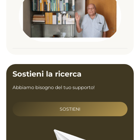
Gro
da p
Fer
Zal
Appro
Sostieni la ricerca
Abbiamo bisogno del tuo supporto!
SOSTIENI