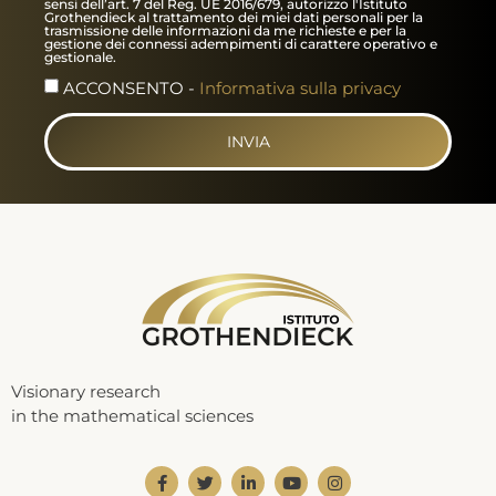
sensi dell’art. 7 del Reg. UE 2016/679, autorizzo l'Istituto
Grothendieck al trattamento dei miei dati personali per la
trasmissione delle informazioni da me richieste e per la
gestione dei connessi adempimenti di carattere operativo e
gestionale.
ACCONSENTO -
Informativa sulla privacy
INVIA
Visionary research
in the mathematical sciences