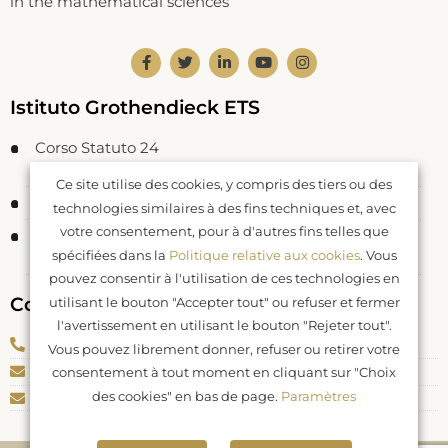
in the mathematical sciences
Istituto Grothendieck ETS
Corso Statuto 24
12084 Mondovì CN – Italie
Ce site utilise des cookies, y compris des tiers ou des
Code Fiscal: 93062550046
technologies similaires à des fins techniques et, avec
votre consentement, pour à d'autres fins telles que
Inscrit à RUNTS rep. n. 26177
spécifiées dans la
Politique relative aux cookies
. Vous
DDR Piemonte n. 577 del 04.04.2022
pouvez consentir à l'utilisation de ces technologies en
Contacts
utilisant le bouton "Accepter tout" ou refuser et fermer
l'avertissement en utilisant le bouton "Rejeter tout".
Téléphone: +39 0174 082040
Vous pouvez librement donner, refuser ou retirer votre
E-mail: info@igrothendieck.org
consentement à tout moment en cliquant sur "Choix
des cookies" en bas de page.
Paramètres
PEC: igrothendieck@pec.it