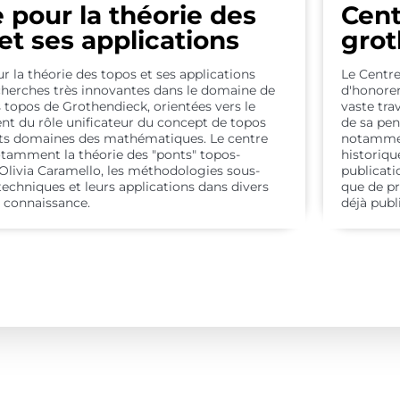
ématiques
ématiques
ématiques
nce
nce
nce
 pour la théorie des
Cent
t
t
t
et ses applications
grot
rité
rité
rité
r la théorie des topos et ses applications
Le Centr
herches très innovantes dans le domaine de
d'honore
s topos de Grothendieck, orientées vers le
vaste tra
t du rôle unificateur du concept de topos
de sa pen
nts domaines des mathématiques. Le centre
notamment
tamment la théorie des "ponts" topos-
historiqu
Olivia Caramello, les méthodologies sous-
publicati
techniques et leurs applications dans divers
que de p
 connaissance.
déjà publ