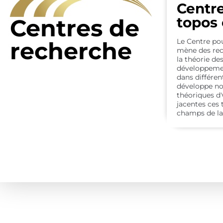
en
en
en
poursuit
poursuit
poursuit
sciences math
sciences math
sciences math
Grothendieck
Grothendieck
Grothendieck
connaissa
connaissa
connaissa
Centre
mathématiques
mathématiques
mathématiques
l'excellence e
l'excellence e
l'excellence e
Centres de
topos 
l'interdisciplina
l'interdisciplina
l'interdisciplina
et au-delà
et au-delà
et au-delà
recherche
Le Centre pou
mène des rec
la théorie de
développemen
dans différe
développe no
théoriques d'
jacentes ces 
champs de la