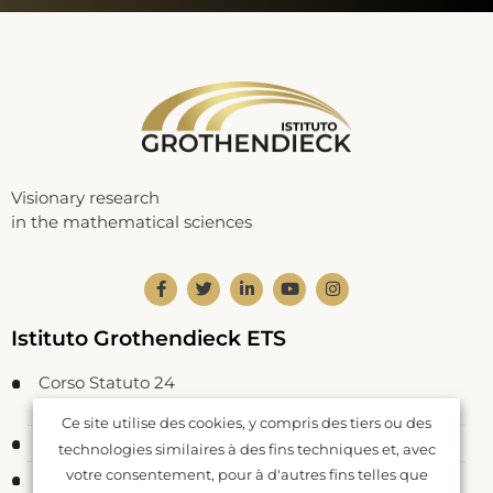
Visionary research
in the mathematical sciences
Istituto Grothendieck ETS
Corso Statuto 24
12084 Mondovì CN – Italie
Ce site utilise des cookies, y compris des tiers ou des
Code Fiscal: 93062550046
technologies similaires à des fins techniques et, avec
votre consentement, pour à d'autres fins telles que
Inscrit à RUNTS rep. n. 26177