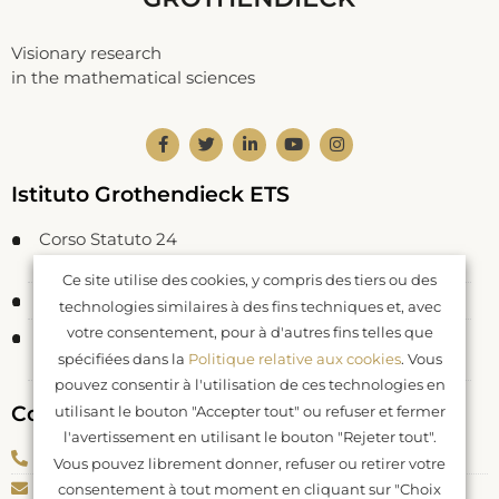
Visionary research
in the mathematical sciences
Istituto Grothendieck ETS
Corso Statuto 24
12084 Mondovì CN – Italie
Ce site utilise des cookies, y compris des tiers ou des
Code Fiscal: 93062550046
technologies similaires à des fins techniques et, avec
votre consentement, pour à d'autres fins telles que
Inscrit à RUNTS rep. n. 26177
spécifiées dans la
Politique relative aux cookies
. Vous
DDR Piemonte n. 577 del 04.04.2022
pouvez consentir à l'utilisation de ces technologies en
Contacts
utilisant le bouton "Accepter tout" ou refuser et fermer
l'avertissement en utilisant le bouton "Rejeter tout".
Téléphone: +39 0174 082040
Vous pouvez librement donner, refuser ou retirer votre
E-mail: info@igrothendieck.org
consentement à tout moment en cliquant sur "Choix